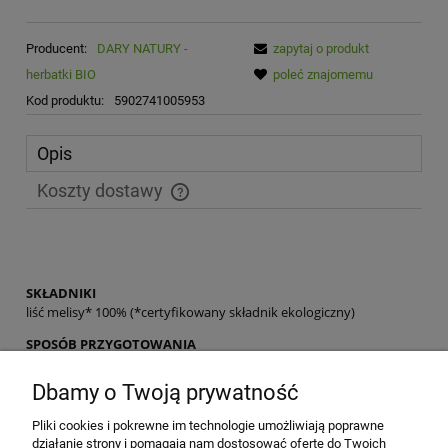
Producent:
DARY NATURY -
zapytaj o produkt
herbatki BIO
poleć znajomemu
Kod produktu:
5902741005953
Opis
Koszty dostawy
Cena nie zawiera ewentualnych kosztów płatności
SKŁADNIKI
liść melisy* 100% (*certyfikowany składnik ekologiczny)
SPOSÓB PRZYGOTOWANIA
1 łyżeczkę zalać szklanką wrzątku i pozostawić pod przykryciem do
zaparzenia na około 10-15 minut. Pić 1-2 razy dziennie.
Dbamy o Twoją prywatność
ZALECANE WARUNKI PRZECHOWYWANIA
Pliki cookies i pokrewne im technologie umożliwiają poprawne
Przechowywać w suchym miejscu.
działanie strony i pomagają nam dostosować ofertę do Twoich