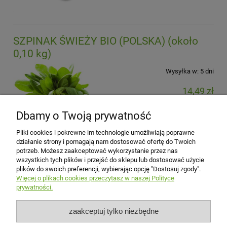
SZPINAK ŚWIEŻY BIO (POLSKA) (około
0,10 kg)
Wysyłka w:
5 dni
14,49 zł
zawiera 5% VAT, bez kosztów dostawy
Dbamy o Twoją prywatność
do koszyka
Pliki cookies i pokrewne im technologie umożliwiają poprawne
działanie strony i pomagają nam dostosować ofertę do Twoich
potrzeb. Możesz zaakceptować wykorzystanie przez nas
Płatności i dostawa
wszystkich tych plików i przejść do sklepu lub dostosować użycie
plików do swoich preferencji, wybierając opcję "Dostosuj zgody".
Więcej o plikach cookies przeczytasz w naszej Polityce
Pomoc
prywatności.
Moje konto
zaakceptuj tylko niezbędne