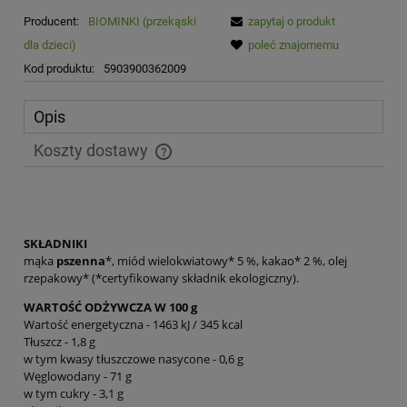
Producent:
BIOMINKI (przekąski
zapytaj o produkt
dla dzieci)
poleć znajomemu
Kod produktu:
5903900362009
Opis
Koszty dostawy
Cena nie zawiera ewentualnych kosztów płatności
SKŁADNIKI
mąka
pszenna
*, miód wielokwiatowy* 5 %, kakao* 2 %, olej
rzepakowy* (*certyfikowany składnik ekologiczny).
WARTOŚĆ ODŻYWCZA W 100 g
Wartość energetyczna - 1463 kJ / 345 kcal
Tłuszcz - 1,8 g
w tym kwasy tłuszczowe nasycone - 0,6 g
Węglowodany - 71 g
w tym cukry - 3,1 g