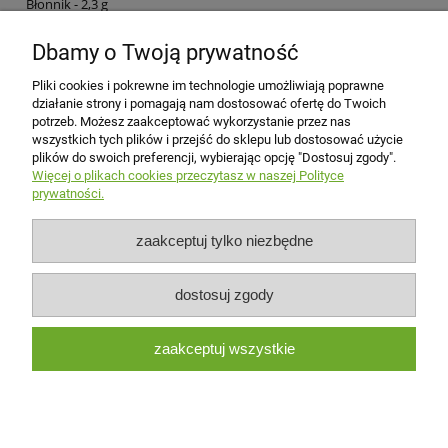
Błonnik - 2,3 g
Białko - 9,8 g
Sól - 0 g
Dbamy o Twoją prywatność
ZALECANE WARUNKI PRZECHOWYWANIA
Pliki cookies i pokrewne im technologie umożliwiają poprawne
Przechowywać w suchym i chłodnym miejscu
działanie strony i pomagają nam dostosować ofertę do Twoich
potrzeb. Możesz zaakceptować wykorzystanie przez nas
Płatności i dostawa
wszystkich tych plików i przejść do sklepu lub dostosować użycie
plików do swoich preferencji, wybierając opcję "Dostosuj zgody".
Więcej o plikach cookies przeczytasz w naszej Polityce
Pomoc
prywatności.
Moje konto
zaakceptuj tylko niezbędne
Social media
dostosuj zgody
O nas
zaakceptuj wszystkie
Planeta Bio
| Rodzinne Sklepy Ekologiczne
pokaż pełną wersję strony