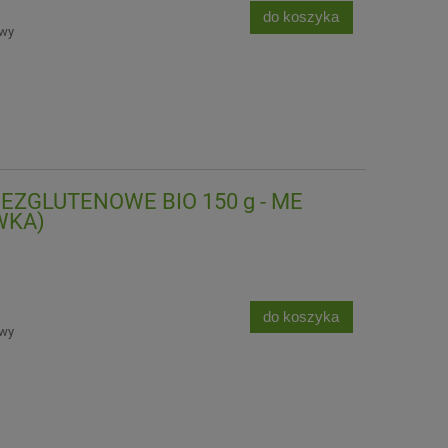
do koszyka
awy
ZGLUTENOWE BIO 150 g - ME
WKA)
do koszyka
awy