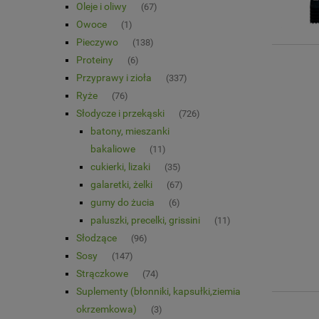
Oleje i oliwy
(67)
Owoce
(1)
Pieczywo
(138)
Proteiny
(6)
Przyprawy i zioła
(337)
Ryże
(76)
Słodycze i przekąski
(726)
batony, mieszanki
bakaliowe
(11)
cukierki, lizaki
(35)
galaretki, żelki
(67)
gumy do żucia
(6)
paluszki, precelki, grissini
(11)
Słodzące
(96)
Sosy
(147)
Strączkowe
(74)
Suplementy (błonniki, kapsułki,ziemia
okrzemkowa)
(3)