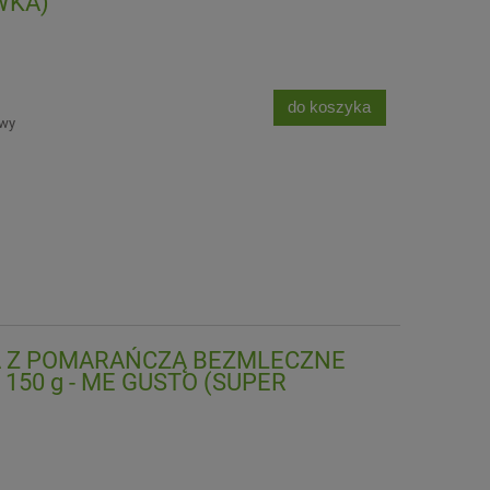
WKA)
do koszyka
awy
A Z POMARAŃCZĄ BEZMLECZNE
150 g - ME GUSTO (SUPER