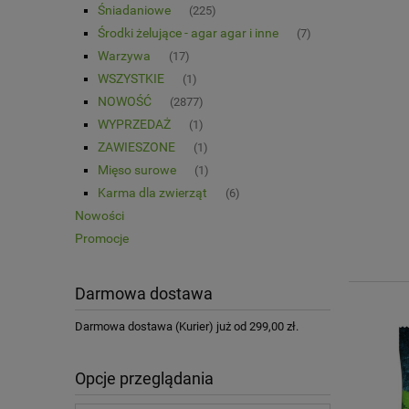
Śniadaniowe
(225)
Środki żelujące - agar agar i inne
(7)
Warzywa
(17)
WSZYSTKIE
(1)
NOWOŚĆ
(2877)
WYPRZEDAŻ
(1)
ZAWIESZONE
(1)
Mięso surowe
(1)
Karma dla zwierząt
(6)
Nowości
Promocje
Darmowa dostawa
Darmowa dostawa (Kurier) już od 299,00 zł.
Opcje przeglądania