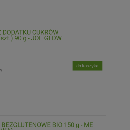
EZ DODATKU CUKRÓW
zt.) 90 g - JOE GLOW
do koszyka
wy
EZGLUTENOWE BIO 150 g - ME