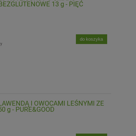
ZGLUTENOWE 13 g - PIĘĆ
do koszyka
wy
, LAWENDĄ I OWOCAMI LEŚNYMI ZE
50 g - PURE&GOOD