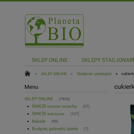
SKLEP ONLINE
SKLEPY STACJONAR
»
»
»
SKLEP ONLINE
Słodycze i przekąski
cukierki
cukierki
Menu
SKLEP ONLINE
(7435)
ŚWIEŻE owoce i orzechy
(57)
ŚWIEŻE warzywa
(107)
Bakalie
(89)
Budynie, galaretki, kisiele
(7)