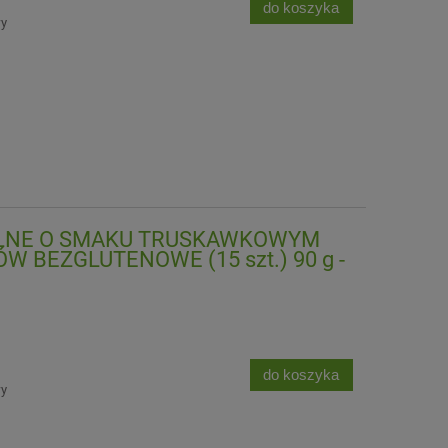
do koszyka
wy
LNE O SMAKU TRUSKAWKOWYM
 BEZGLUTENOWE (15 szt.) 90 g -
do koszyka
wy