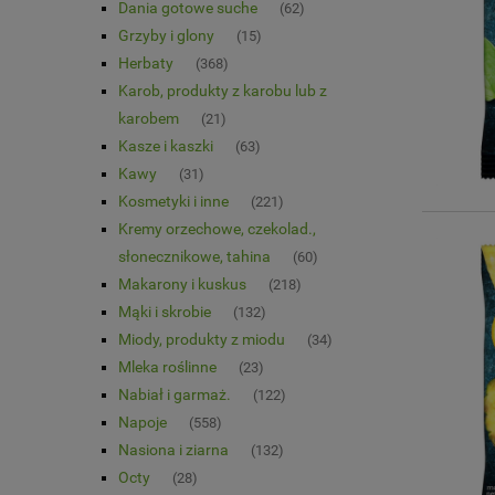
Dania gotowe suche
(62)
Grzyby i glony
(15)
Herbaty
(368)
Karob, produkty z karobu lub z
karobem
(21)
Kasze i kaszki
(63)
Kawy
(31)
Kosmetyki i inne
(221)
Kremy orzechowe, czekolad.,
słonecznikowe, tahina
(60)
Makarony i kuskus
(218)
Mąki i skrobie
(132)
Miody, produkty z miodu
(34)
Mleka roślinne
(23)
Nabiał i garmaż.
(122)
Napoje
(558)
Nasiona i ziarna
(132)
Octy
(28)